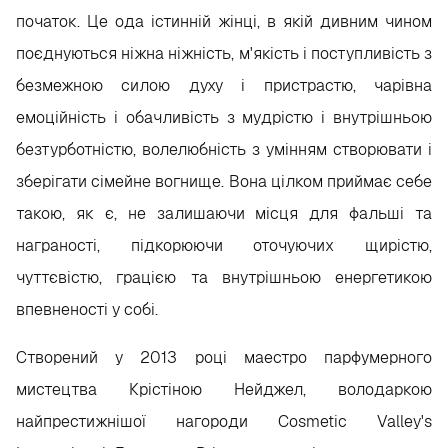
початок. Це ода істинній жінці, в якій дивним чином
поєднуються ніжна ніжність, м'якість і поступливість з
безмежною силою духу і пристрастю, чарівна
емоційність і обачливість з мудрістю і внутрішньою
безтурботністю, волелюбність з умінням створювати і
зберігати сімейне вогнище. Вона цілком приймає себе
такою, як є, не залишаючи місця для фальші та
награності, підкорюючи оточуючих щирістю,
чуттєвістю, грацією та внутрішньою енергетикою
впевненості у собі.
Створений у 2013 році маестро парфумерного
мистецтва Крістіною Нейджел, володаркою
найпрестижнішої нагороди Cosmetic Valley's