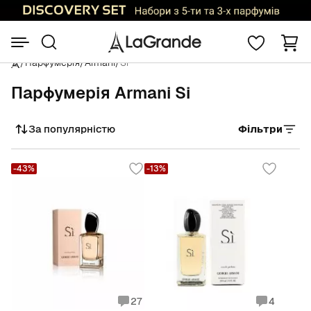
/
Парфумерія
/
Armani
/
Si
Парфумерія Armani Si
За популярністю
Фільтри
Сортувати
-43%
-13%
27
4