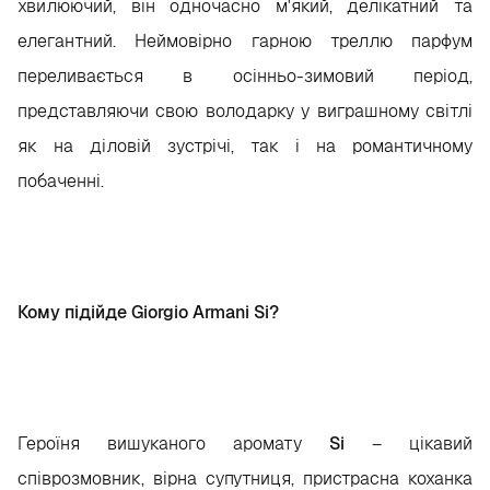
хвилюючий, він одночасно м'який, делікатний та
елегантний. Неймовірно гарною треллю парфум
переливається в осінньо-зимовий період,
представляючи свою володарку у виграшному світлі
як на діловій зустрічі, так і на романтичному
побаченні.
Кому підійде Giorgio Armani Si?
Героїня вишуканого аромату
Si
– цікавий
співрозмовник, вірна супутниця, пристрасна коханка