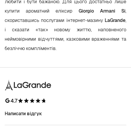
любити і бути бажаною. Для цього достатньо лише
купити ароматний еліксир
Giorgio Armani Si
,
скориставшись послугами інтернет-мазину
LaGrande
,
і сказати «так» новому життю, наповненого
неймовірними відчуттями, казковими враженнями та
безліччю компліментів.
4.7
Написати відгук