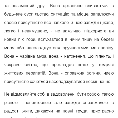
та незамінний друг. Вона органічно вливається в
будь-яке суспільство, ситуацію та місце, запалюючи
своєю присутністю все навколо. З нею завжди цікаво,
легко і невимушено, - не важливо, підкоряєте ви
новий пік гори, вслухаєтеся в нічну тишу на березі
моря або насолоджуєтеся зручностями мегаполісу.
Вона - чарівна муза, вона - натхнення, що п'янить, і
яскраве світло, що прокладає шлях у темряві
життєвих перипетій. Вона - справжня богиня, чиєю
присутністю хочеться насолоджуватися нескінченно.
Не відмовляйте собі в задоволенні бути собою, такою
різною і неповторною, але завжди справжньою, в
радості жити, дихаючи на повні груди, пристрасно