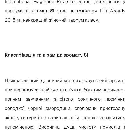
International Fragrance Prize за значні досягнення у
парфумерії, аромат
Si
став переможцем FiFi Awards
2015 як найкращий жіночий парфум класу.
Класифікація та піраміда аромату Si
Найкрасивіший деревний квітково-фруктовий аромат
при першому ж знайомстві сп'янює багатим насичено-
пряним звучанням зігрітого сонячного проміння
солодкої чорної смородини, оголюючи пристрасну
жіночу натуру і не залишаючи їй шансів залишитися
непоміченою. Височина душі, чистоту помислів і