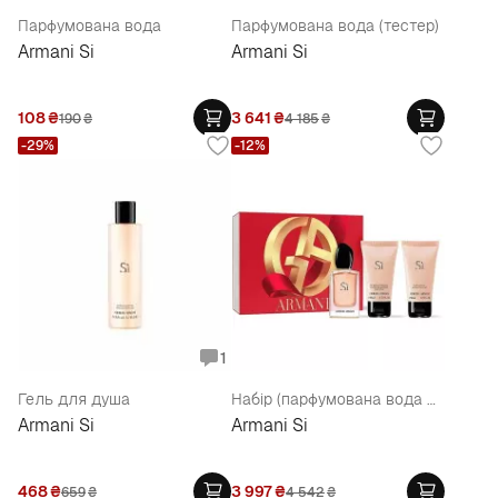
Парфумована вода
Парфумована вода (тестер)
Armani Si
Armani Si
108
₴
3 641
₴
190
₴
4 185
₴
-29%
-12%
1
Гель для душа
Набір (парфумована вода 50 мл + лосьйон для тіла 50 мл + гель для душу 50 мл)
Armani Si
Armani Si
468
₴
3 997
₴
659
₴
4 542
₴