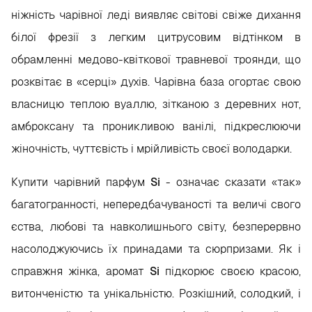
ніжність чарівної леді виявляє світові свіже дихання
білої фрезії з легким цитрусовим відтінком в
обрамленні медово-квіткової травневої троянди, що
розквітає в «серці» духів. Чарівна база огортає свою
власницю теплою вуаллю, зітканою з деревних нот,
амброксану та проникливою ванілі, підкреслюючи
жіночність, чуттєвість і мрійливість своєї володарки.
Купити чарівний парфум
Si
- означає сказати «так»
багатогранності, непередбачуваності та величі свого
єства, любові та навколишнього світу, безперервно
насолоджуючись їх принадами та сюрпризами. Як і
справжня жінка, аромат
Si
підкорює своєю красою,
витонченістю та унікальністю. Розкішний, солодкий, і