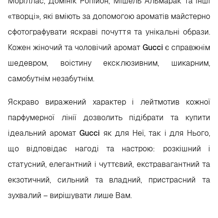
Моріллас, Домінік Ропійон, Мішель Альмарак та інші
«творці», які вміють за допомогою ароматів майстерно
сфотографувати яскраві почуття та унікальні образи.
Кожен жіночий та чоловічий аромат
Gucci
є справжнім
шедевром, воістину ексклюзивним, шикарним,
самобутнім незабутнім.
Яскраво виражений характер і лейтмотив кожної
парфумерної лінії дозволить підібрати та купити
ідеальний аромат
Gucci
як для Неї, так і для Нього,
що відповідає нагоді та настрою: розкішний і
статусний, елегантний і чуттєвий, екстравагантний та
екзотичний, сильний та владний, пристрасний та
зухвалий – вирішувати лише Вам.