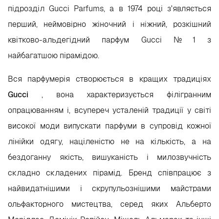
підрозділ Gucci Parfums, а в 1974 році з'являється
перший, неймовірно жіночний і ніжний, розкішний
квітково-альдегідний парфум Gucci №1 з
найбагатшою пірамідою.
Вся парфумерія створюється в кращих традиціях
Gucci
, вона характеризується філігранним
опрацюванням і, всупереч усталеній традиції у світі
високої моди випускати парфуми в супровід кожної
лінійки одягу, націленістю не на кількість, а на
бездоганну якість, вишуканість і милозвучність
складно складених пірамід. Бренд співпрацює з
найвидатнішими і скрупульознішими майстрами
ольфакторного мистецтва, серед яких Альберто