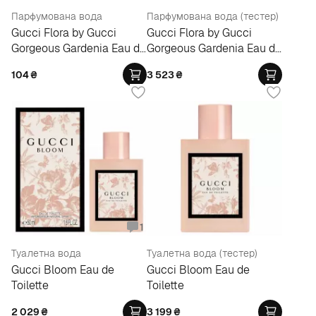
Парфумована вода
Парфумована вода (тестер)
Gucci Flora by Gucci
Gucci Flora by Gucci
Gorgeous Gardenia Eau de
Gorgeous Gardenia Eau de
Parfum
Parfum
104
₴
3 523
₴
1
Туалетна вода
Туалетна вода (тестер)
Gucci Bloom Eau de
Gucci Bloom Eau de
Toilette
Toilette
2 029
₴
3 199
₴