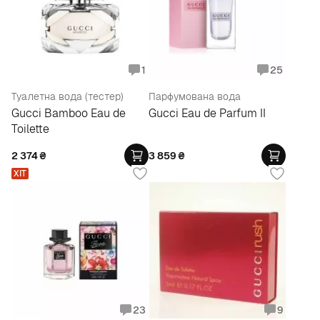
1
25
Туалетна вода (тестер)
Парфумована вода
Gucci Bamboo Eau de
Gucci Eau de Parfum II
Toilette
2 374
₴
3 859
₴
ХІТ
23
9