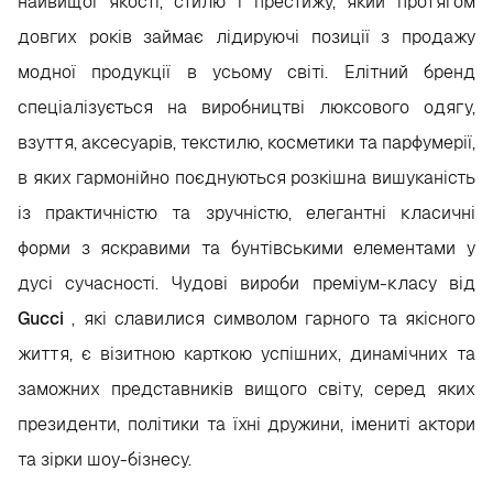
найвищої якості, стилю і престижу, який протягом
довгих років займає лідируючі позиції з продажу
модної продукції в усьому світі. Елітний бренд
спеціалізується на виробництві люксового одягу,
взуття, аксесуарів, текстилю, косметики та парфумерії,
в яких гармонійно поєднуються розкішна вишуканість
із практичністю та зручністю, елегантні класичні
форми з яскравими та бунтівськими елементами у
дусі сучасності. Чудові вироби преміум-класу від
Gucci
, які славилися символом гарного та якісного
життя, є візитною карткою успішних, динамічних та
заможних представників вищого світу, серед яких
президенти, політики та їхні дружини, імениті актори
та зірки шоу-бізнесу.