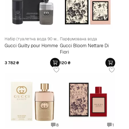
Набір (туалетна вода 90 мл + дезодорант-стік 75 г)
Парфумована вода
Gucci Guilty pour Homme
Gucci Bloom Nettare Di
Fiori
3 782
₴
120
₴
8
1