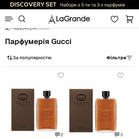
/
Парфумерія
/
Gucci
Парфумерія Gucci
За популярністю
Фільтри
Сортувати
2
3