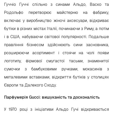
Гуччіо Гуччі спільно з синами Альдо, Васко та
Родольфо перетворює майстерню на фабрику,
включає у виробництво жіночі аксесуари, відкриває
бутіки в різних містах Італії, починаючи з Риму, а потім
і в США, набуваючи світової популярності. Подальше
правління бізнесом здійснюють сини засновника,
розширюючи асортимент і стоячи на чолі появи
логотипу, фірмової смугастої тасьми, знаменитої
сумочки з бамбуковими ручками, мокасинів з
металевими вставками, відкриття бутіків у столицях
Європи та Далекого Сходу.
Парфумерія Gucci: вишуканість та досконалість
У 1970 році з ініціативи Альдо Гучі відкривається