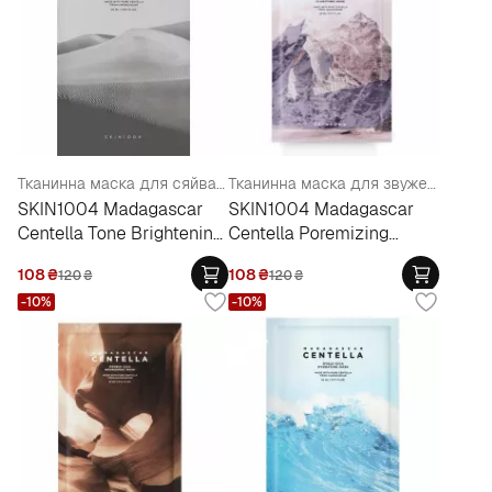
Тканинна маска для сяйва шкіри обличчя
Тканинна маска для звуження пор
SKIN1004 Madagascar
SKIN1004 Madagascar
Centella Tone Brightening
Centella Poremizing
Glow Mask
Clarifying Mask
108
₴
108
₴
120
₴
120
₴
-10%
-10%