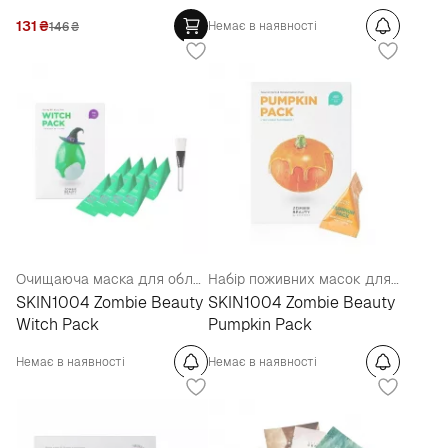
Relaxing Mask
131
₴
Немає в наявності
146
₴
Очищаюча маска для обличчя із зеленим чаєм 8 х 15 г
Набір поживних масок для обличчя
SKIN1004 Zombie Beauty
SKIN1004 Zombie Beauty
Witch Pack
Pumpkin Pack
Немає в наявності
Немає в наявності