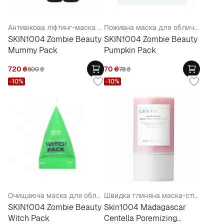
Антивікова ліфтинг-маска з чорним трюфелем 8х2мл
Поживна маска для обличчя
SKIN1004 Zombie Beauty
SKIN1004 Zombie Beauty
Mummy Pack
Pumpkin Pack
720
₴
70
₴
800
₴
78
₴
-10%
-10%
Очищаюча маска для обличчя із зеленим чаєм
Швидка глиняна маска-стік для звуження пор
SKIN1004 Zombie Beauty
Skin1004 Madagascar
Witch Pack
Centella Poremizing