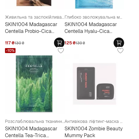
Живильна та заспокійлива маска з екстрактом центелли та пробіотиками
Глибоко зволожувальна маска для обличчя
SKIN1004 Madagascar
SKIN1004 Madagascar
Centella Probio-Cica
Centella Hyalu-Cica
Nourishing Mask
Hydrating Mask
117
₴
125
₴
130
₴
139
₴
-10%
Розслаблювальна тканинна маска для обличчя
Антивікова ліфтинг-маска з чорним трюфелем (пробник)
SKIN1004 Madagascar
SKIN1004 Zombie Beauty
Centella Tea-Trica
Mummy Pack