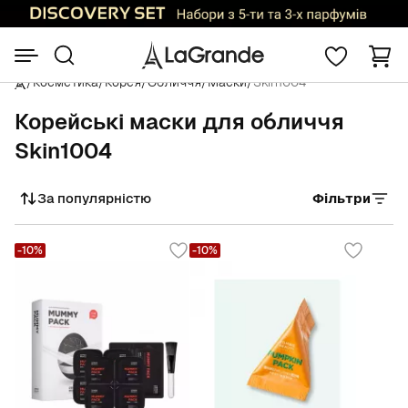
/
Косметика
/
Корея
/
Обличчя
/
Маски
/
Skin1004
Корейські маски для обличчя
Skin1004
За популярністю
Фільтри
Сортувати
-10%
-10%