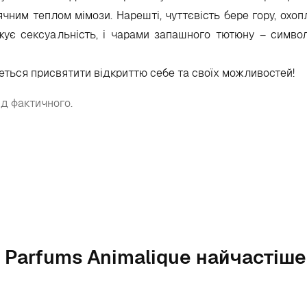
ячним теплом мімози. Нарешті, чуттєвість бере гору, охо
ує сексуальність, і чарами запашного тютюну – симво
четься присвятити відкриттю себе та своїх можливостей!
ід фактичного.
 Parfums Animalique найчастіш