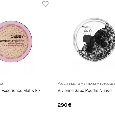
ра
Розсипчаста матуюча універсал
Experience Mat & Fix
Vivienne Sabo Poudre Nuage
290
₴