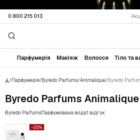
0 800 215 013
Акц
Парфумерія
Макіяж
Волосся
Тіло та 
Парфумерія
Byredo Parfums
Animalique
Byredo Parfu
/
/
/
/
Byredo Parfums Animalique
Byredo Parfums
Парфумована вода
1 відгук
-33%