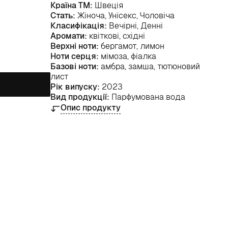
Країна ТМ:
Швеція
Стать:
Жіноча, Унісекс, Чоловіча
Класифікація:
Вечірні, Денні
Аромати:
квіткові, східні
Верхні ноти:
бергамот, лимон
Ноти серця:
мімоза, фіалка
Базові ноти:
амбра, замша, тютюновий
лист
Рік випуску:
2023
Вид продукції:
Парфумована вода
Опис продукту