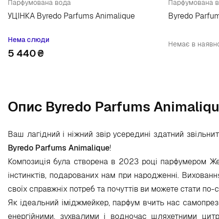
Парфумована вода
Парфумована в
УЦІНКА Byredo Parfums Animalique
Byredo Parfu
Нема слюди
Немає в наявно
5 440
₴
Опис Byredo Parfums Animaliq
Ваш лагідний і ніжний звір усередині здатний звільн
Byredo Parfums Animalique
!
Композиція була створена в 2023 році парфумером Же
інстинктів, подарованих нам при народженні. Виховання
своїх справжніх потреб та почуттів ви можете стати по-
Як ідеальний іміджмейкер, парфум вчить нас самопрезе
енергійними, зухвалими і водночас шляхетними цит