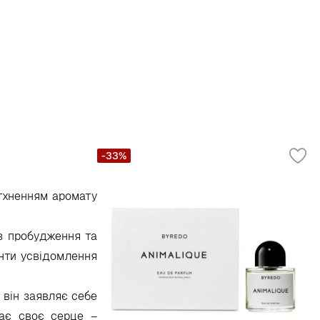
-33%
атхненням аромату
з пробудження та
енти усвідомлення
 він заявляє себе
ває своє серце –