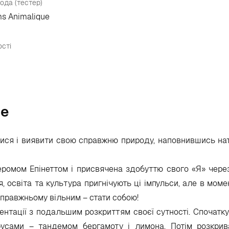
ода (тестер)
ms Animalique
сті
ue
итися і виявити свою справжню природу, наповнившись н
ромом Епінеттом і присвячена здобуттю свого «Я» чере
, освіта та культура пригнічують ці імпульси, але в мом
справжньому вільним – стати собою!
нтації з подальшим розкриттям своєї сутності. Спочатку
русами – тандемом бергамоту і лимона. Потім розкри