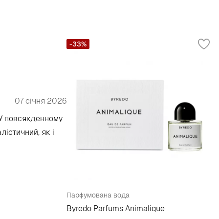
-33%
07 січня 2026
 У повсякденному
лістичний, як і
Парфумована вода
Byredo Parfums Animalique