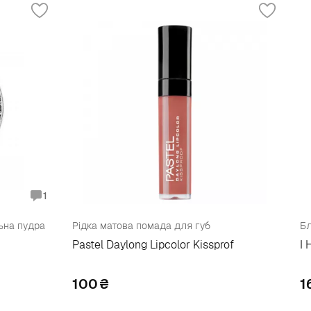
1
ьна пудра
Рідка матова помада для губ
Бл
Pastel Daylong Lipcolor Kissprof
I 
100
₴
1