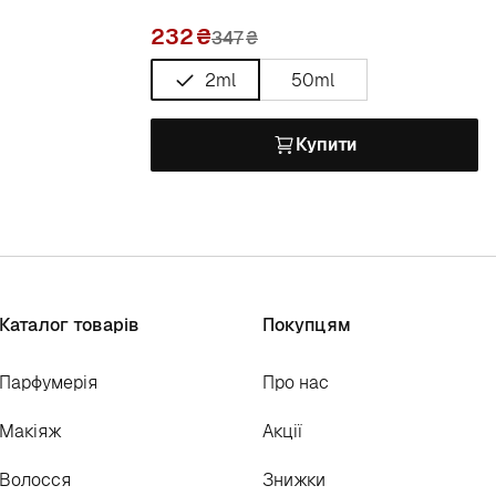
232
347
₴
2ml
50ml
Купити
Каталог товарів
Покупцям
Парфумерія
Про нас
Макіяж
Акції
Волосся
Знижки