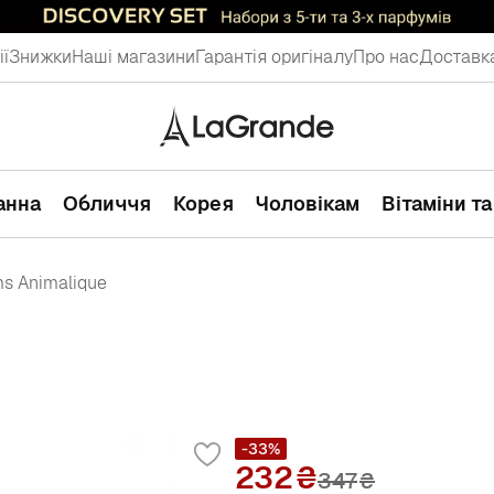
ії
Знижки
Наші магазини
Гарантія оригіналу
Про нас
Доставка
ванна
Обличчя
Корея
Чоловікам
Вітаміни т
ms Animalique
-33%
232
347
₴