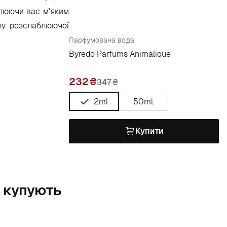
плюючи вас м'яким
лу розслаблюючої
Парфумована вода
Byredo Parfums Animalique
232
347
₴
2ml
50ml
Купити
е купують