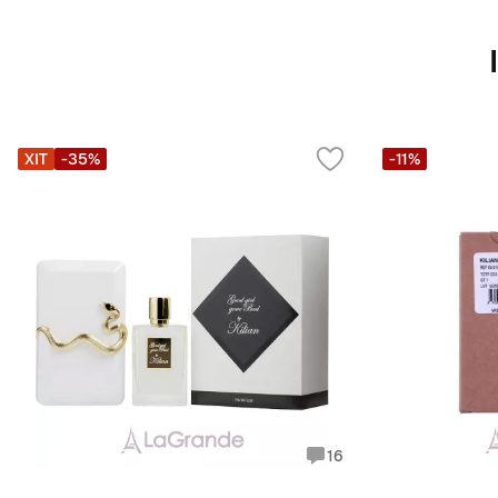
ХІТ
-35%
-11%
16