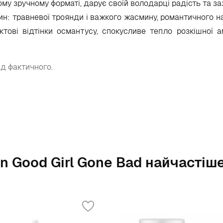
ому зручному форматі, дарує своїй володарці радість та за
ин: травневої троянди і важкого жасмину, романтичного на
тові відтінки османтусу, спокусливе тепло розкішної а
ід фактичного.
ian Good Girl Gone Bad найчастіш