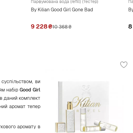
Парфумована вода (refill) (тестер)
Па
By Kilian Good Girl Gone Bad
By
9 228
₴
8
10 368
₴
суспільством, ви
цям набір
Good Girl
 в даний комплект
чний аромат тепер
ткового аромату в