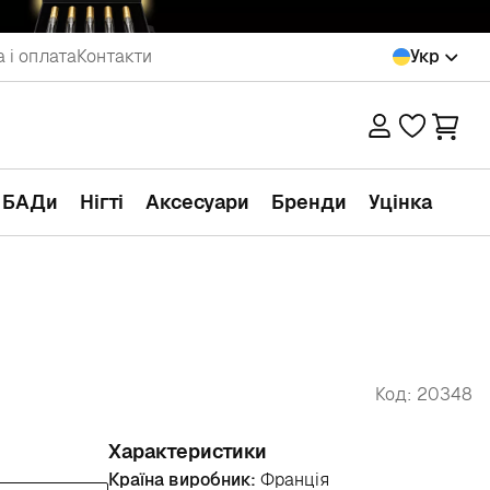
 і оплата
Контакти
Укр
а БАДи
Нігті
Аксесуари
Бренди
Уцінка
Код: 20348
Характеристики
Країна виробник:
Франція