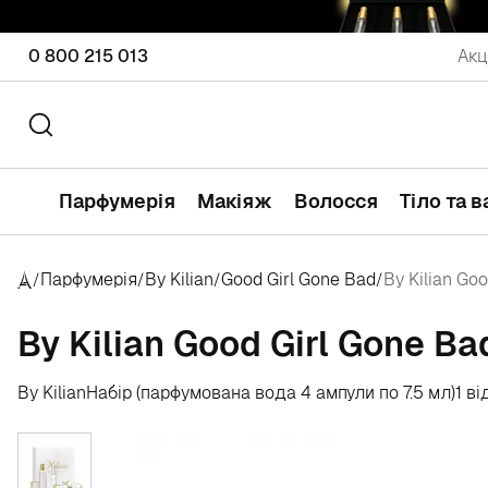
0 800 215 013
Акц
Парфумерія
Макіяж
Волосся
Тіло та 
Парфумерія
By Kilian
Good Girl Gone Bad
By Kilian Go
/
/
/
/
By Kilian Good Girl Gone Ba
By Kilian
Набір (парфумована вода 4 ампули по 7.5 мл)
1 ві