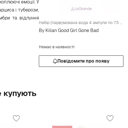
хоплюючі емоції. У
рциса і туберози,
мбри та відлуння
Набір (парфумована вода 4 ампули по 7.5 мл)
By Kilian Good Girl Gone Bad
Немає в наявності
Повідомити про появу
е купують