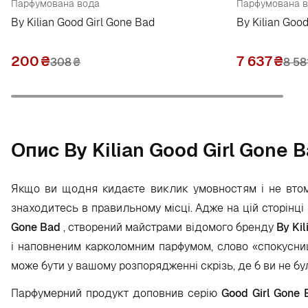
Парфумована вода
Парфумована в
By Kilian Good Girl Gone Bad
By Kilian Goo
200
₴
7 637
₴
308
₴
8 58
Опис By Kilian Good Girl Gone 
Якщо ви щодня кидаєте виклик умовностям і не втомл
знаходитесь в правильному місці. Адже на цій сторінц
Gone Bad
, створений майстрами відомого бренду
By Kil
і наповненим карколомним парфумом, слово «спокусниц
може бути у вашому розпорядженні скрізь, де б ви не бу
Парфумерний продукт доповнив серію
Good Girl Gone 