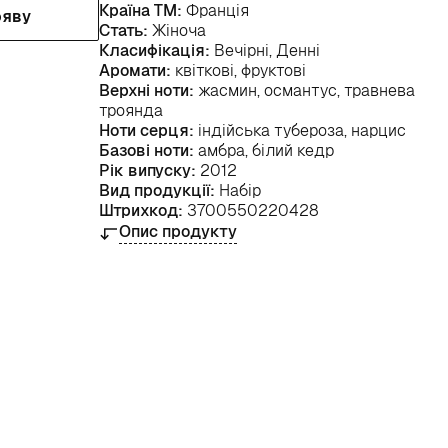
Країна ТМ:
Франція
ояву
Стать:
Жіноча
Класифікація:
Вечірні, Денні
Аромати:
квіткові, фруктові
Верхні ноти:
жасмин, османтус, травнева
троянда
Ноти серця:
індійська тубероза, нарцис
Базові ноти:
амбра, білий кедр
Рік випуску:
2012
Вид продукції:
Набір
Штрихкод:
3700550220428
Опис продукту