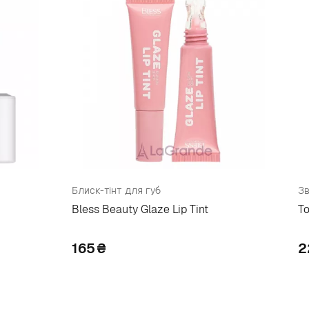
Блиск-тінт для губ
Зв
Bless Beauty Glaze Lip Tint
To
165
₴
2