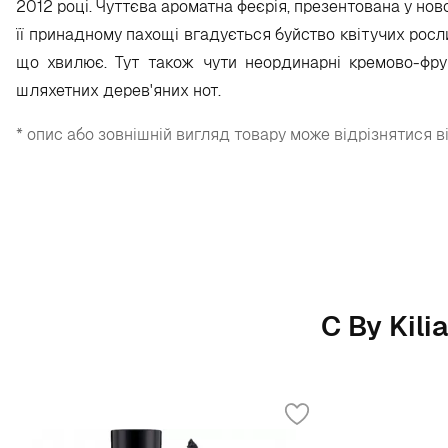
2012 році. Чуттєва ароматна феєрія, презентована у нов
її принадному пахощі вгадується буйство квітучих росл
що хвилює. Тут також чути неординарні кремово-фрук
шляхетних дерев'яних нот.
* опис або зовнішній вигляд товару може відрізнятися в
С By Kil