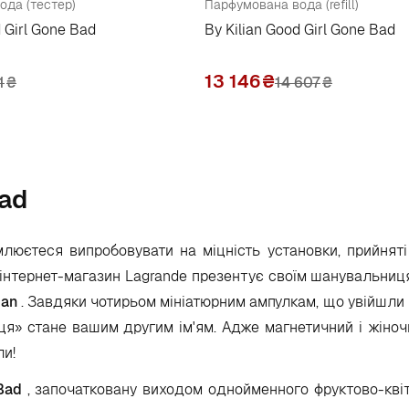
ода (тестер)
Парфумована вода (refill)
d Girl Gone Bad
By Kilian Good Girl Gone Bad
13 146
₴
1
₴
14 607
₴
Bad
юєтеся випробовувати на міцність установки, прийняті 
і інтернет-магазин Lagrande презентує своїм шанувальни
ian
. Завдяки чотирьом мініатюрним ампулкам, що увійшли
я» стане вашим другим ім'ям. Адже магнетичний і жіно
ли!
Bad
, започатковану виходом однойменного фруктово-кві