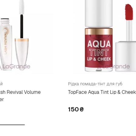
ій
Рідка помада-тінт для губ
sh Revival Volume
TopFace Aqua Tint Lip & Cheek
er
150
₴