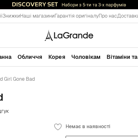
ії
Знижки
Наші магазини
Гарантія оригіналу
Про нас
Доставка
ванна
Обличчя
Корея
Чоловікам
Вітаміни т
od Girl Gone Bad
d
дгук
Немає в наявності