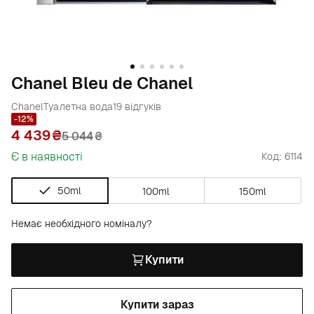
Chanel Bleu de Chanel
Chanel
Туалетна вода
19 відгуків
-12%
4 439
5 044
₴
Є в наявності
Код: 6114
50ml
100ml
150ml
Немає необхідного номіналу?
Купити
Купити зараз