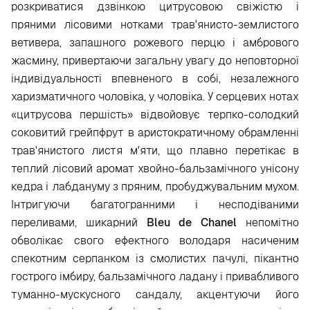
розкриватися дзвінкою цитрусовою свіжістю і
пряними лісовими нотками трав'янисто-землистого
ветивера, запашного рожевого перцю і амбрового
жасмину, привертаючи загальну увагу до неповторної
індивідуальності впевненого в собі, незалежного
харизматичного чоловіка, у чоловіка. У серцевих нотах
«цитрусова першість» відвойовує терпко-солодкий
соковитий грейпфрут в аристократичному обрамленні
трав'янистого листя м'яти, що плавно перетікає в
теплий лісовий аромат хвойно-бальзамічного унісону
кедра і лабдануму з пряним, пробуджувальним мухом.
Інтригуючи багатогранними і несподіваними
переливами, шикарний
Bleu de Chanel
непомітно
обволікає свого ефектного володаря насиченим
спекотним серпанком із смолистих пачулі, пікантно
гострого імбиру, бальзамічного ладану і привабливого
туманно-мускусного сандалу, акцентуючи його