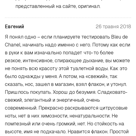
представленный на сайте, оригинал.
Евгений
26 травня 2018
Я понял одно – если планируете тестировать Bleu de
Chanel, начинать надо именно с него. Потому как если
в руки к вам изначально попадет что-то более
резкое, интенсивное, спирающее дыхание, вы можете
не понять всю красоту этой туалетной воды. Как это
было однажды у меня. А потом, на «свежий», так
сказать, нос, зашел в магазин, взял флакон, и утонул.
Пришлось покупать. Хорош до безумия. Сладковато-
свежий, элегантный и энергичный, очень
современный. Прекрасно раскрываются цитрусовые
ноты, нет в них химозности, ненатуральности. Не
помпезный или очень громкий, нет. Но стойкость на
высоте, имя не подкачало. Нравится флакон. Простой