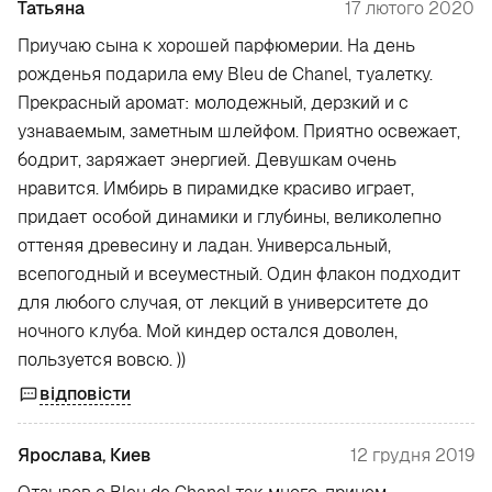
Татьяна
17 лютого 2020
Приучаю сына к хорошей парфюмерии. На день
рожденья подарила ему Bleu de Chanel, туалетку.
Прекрасный аромат: молодежный, дерзкий и с
узнаваемым, заметным шлейфом. Приятно освежает,
бодрит, заряжает энергией. Девушкам очень
нравится. Имбирь в пирамидке красиво играет,
придает особой динамики и глубины, великолепно
оттеняя древесину и ладан. Универсальный,
всепогодный и всеуместный. Один флакон подходит
для любого случая, от лекций в университете до
ночного клуба. Мой киндер остался доволен,
пользуется вовсю. ))
відповісти
Ярослава, Киев
12 грудня 2019