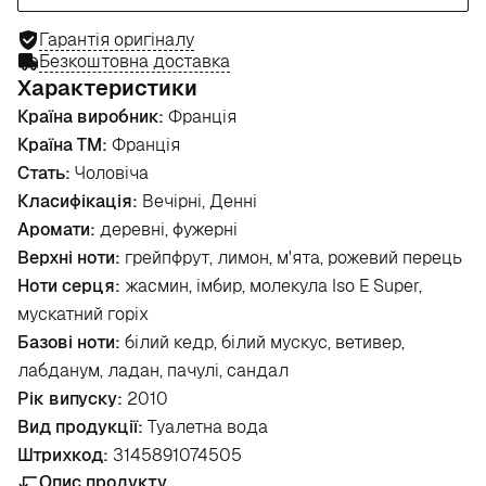
Гарантія оригіналу
Безкоштовна доставка
Характеристики
Країна виробник:
Франція
Країна ТМ:
Франція
Стать:
Чоловіча
Класифікація:
Вечірні, Денні
Аромати:
деревні, фужерні
Верхні ноти:
грейпфрут, лимон, м'ята, рожевий перець
Ноти серця:
жасмин, імбир, молекула Iso E Super,
мускатний горіх
Базові ноти:
білий кедр, білий мускус, ветивер,
лабданум, ладан, пачулі, сандал
Рік випуску:
2010
Вид продукції:
Туалетна вода
Штрихкод:
3145891074505
Опис продукту