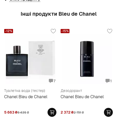
Інші продукти Bleu de Chanel
-12%
-15%
7
1
Туалетна вода (тестер)
Дезодорант
Chanel Bleu de Chanel
Chanel Bleu de Chanel
5 663
₴
2 372
₴
6 435
₴
2 791
₴