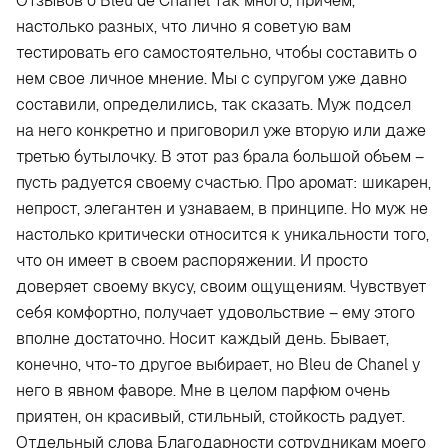
Отзывов о Bleu de Chanel так много, причем,
настолько разных, что лично я советую вам
тестировать его самостоятельно, чтобы составить о
нем свое личное мнение. Мы с супругом уже давно
составили, определились, так сказать. Муж подсел
на него конкретно и приговорил уже вторую или даже
третью бутылочку. В этот раз брала большой объем –
пусть радуется своему счастью. Про аромат: шикарен,
непрост, элегантен и узнаваем, в принципе. Но муж не
настолько критически относится к уникальности того,
что он имеет в своем распоряжении. И просто
доверяет своему вкусу, своим ощущениям. Чувствует
себя комфортно, получает удовольствие – ему этого
вполне достаточно. Носит каждый день. Бывает,
конечно, что-то другое выбирает, но Bleu de Chanel у
него в явном фаворе. Мне в целом парфюм очень
приятен, он красивый, стильный, стойкость радует.
Отдельный слова Благодарности сотрудникам моего