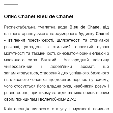
Опис Chanel Bleu de Chanel
Респектабельна туалетна вода
Bleu de Chanel
від
елітного французького парфумерного будинку
Chanel
- втілення престижності, шляхетності та стриманої
розкоші, укладене в стильний, оповитий аурою
могутності та таємничості, синювато-чорний флакон з
масивного скла. Багатий і благородний, воістину
універсальний і дерев'яний аромат, що
запам'ятовується, створений для успішного, бажаного
і впливового чоловіка, що досягає першості у всьому,
чого стосується його владна рука, неабиякий розум і
ревне серце, при цьому завжди залишаючись вірним
своїм принципам і волелюбному духу.
Квінтесенція високого статусу і мужності починає