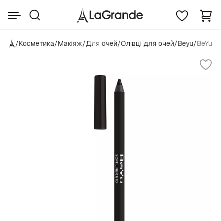
/
Косметика
/
Макіяж
/
Для очей
/
Олівці для очей
/
Beyu
/
BeYu So