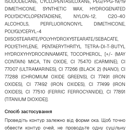
ISODODECANE, CYCLOPENTASILOXANE, PEG/PPG-19/19
DIMETHICONE, SYNTHETIC WAX, HYDROGENATED
POLYDICYCLOPENTADIENE, NYLON-12, C20-40
ALCOHOLS, PERFLUORONONYL DIMETHICONE,
POLYGLYCERYL-4
DIISOSTEARATE/POLYHYDROXYSTEARATE/SEBACATE,
POLYETHYLENE, PENTAERYTHRITYL TETRA-DI-T-BUTYL
HYDROXYHYDROCINNAMATE, TOCOPHEROL, [+/- (MAY
CONTAIN) MICA, TIN OXIDE, CI 75470 (CARMINE), CI
77007 (ULTRAMARINES), CI 77266 (BLACK 2) (NANO), CI
77288 (CHROMIUM OXIDE GREENS), CI 77491 (IRON
OXIDES), CI 77492 (IRON OXIDES), CI 77499 (IRON
OXIDES), CI 77510 (FERRIC FERROCYANIDE), CI 77891
(TITANIUM DIOXIDE)].
Спосіб застосування
Проведіть контур залежно від форми ока. Щоб точно
обвести контур очей, не проводьте одну суцільну