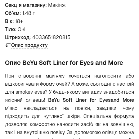
Секція магазину:
Макіяж
Об`єм:
1.48 г
Вік:
18+
Тіло:
Очі
Штрихкод:
4033651820815
Опис продукту
Опис BeYu Soft Liner for Eyes and More
При створенні макіяжу хочеться наголосити або
відкоригувати форму очей? А може, сьогодні є настрій
для smokey eyes? У будь-якому випадку знадобиться
якісний олівець!
BeYu Soft Liner for Eyesand More
м'яко накладається на повіки, завдяки чому
підходить для чутливої шкіри. Спеціальна формула
дозволяє комфортно наносити засіб як на зовнішню,
так і на внутрішню повіку. За допомогою олівця можна