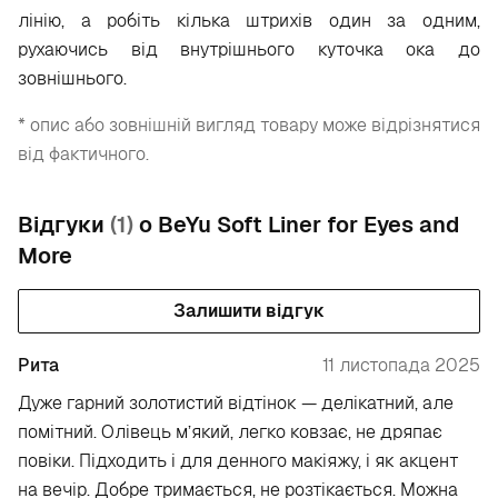
лінію, а робіть кілька штрихів один за одним,
рухаючись від внутрішнього куточка ока до
зовнішнього.
* опис або зовнішній вигляд товару може відрізнятися
від фактичного.
Відгуки
(1)
о BeYu Soft Liner for Eyes and
More
Залишити відгук
Рита
11 листопада 2025
Дуже гарний золотистий відтінок — делікатний, але
помітний. Олівець м’який, легко ковзає, не дряпає
повіки. Підходить і для денного макіяжу, і як акцент
на вечір. Добре тримається, не розтікається. Можна