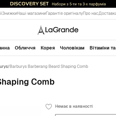
ії
Знижки
Наші магазини
Гарантія оригіналу
Про нас
Доставка
ванна
Обличчя
Корея
Чоловікам
Вітаміни т
urys
Barburys Barberang Beard Shaping Comb
/
 Shaping Comb
Немає в наявності