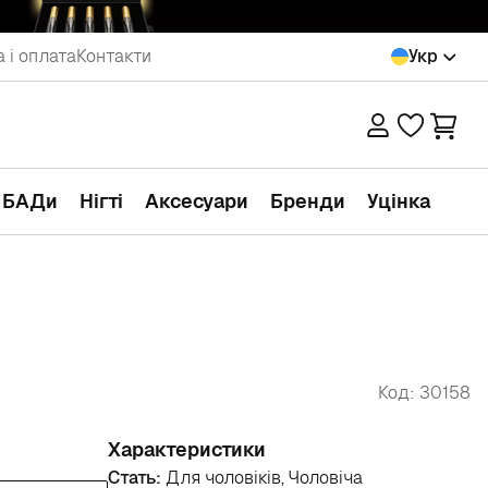
 і оплата
Контакти
Укр
а БАДи
Нігті
Аксесуари
Бренди
Уцінка
Код: 30158
Характеристики
Стать:
Для чоловіків, Чоловіча