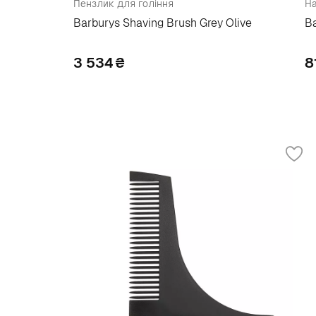
Пензлик для гоління
На
Barburys Shaving Brush Grey Olive
B
3 534
₴
8