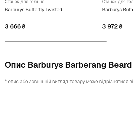
Станок для гоління
Станок для гол
Barburys Butterfly Twisted
Barburys Butt
3 666
₴
3 972
₴
Опис Barburys Barberang Bear
* опис або зовнішній вигляд товару може відрізнятися в