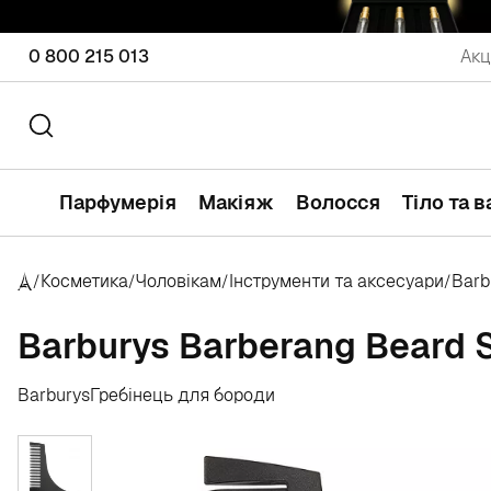
0 800 215 013
Акц
Парфумерія
Макіяж
Волосся
Тіло та 
Косметика
Чоловікам
Інструменти та аксесуари
Barb
/
/
/
/
Barburys Barberang Beard
Barburys
Гребінець для бороди