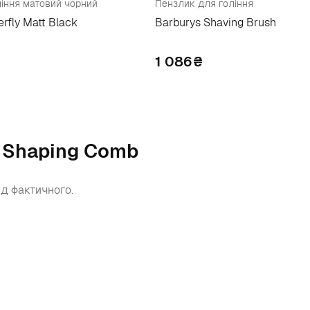
іння матовий чорний
Пензлик для гоління
erfly Matt Black
Barburys Shaving Brush
1 086
₴
d Shaping Comb
ід фактичного.