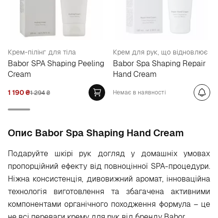
Крем-пілінг для тіла
Крем для рук, що відновлює
Babor SPA Shaping Peeling
Babor Spa Shaping Repair
Cream
Hand Cream
1 190
₴
Немає в наявності
1 294
₴
Опис Babor Spa Shaping Hand Cream
Подаруйте шкірі рук догляд у домашніх умовах
пропорційний ефекту від повноцінної SPA-процедури.
Ніжна консистенція, дивовижний аромат, інноваційна
технологія виготовлення та збагачена активними
компонентами органічного походження формула – це
не всі переваги крему для рук від бренду Babor.