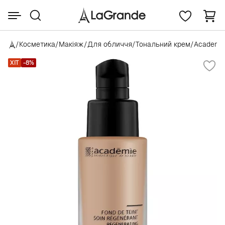
/
Косметика
/
Макіяж
/
Для обличчя
/
Тональний крем
/
Academi
ХІТ
-8%