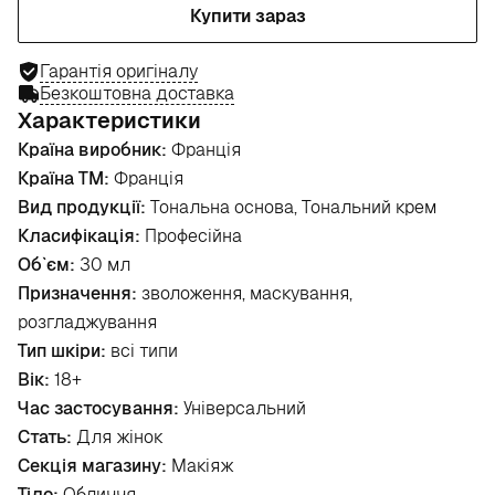
Купити зараз
Гарантія оригіналу
Безкоштовна доставка
Характеристики
Країна виробник:
Франція
Країна ТМ:
Франція
Вид продукції:
Тональна основа, Тональний крем
Класифікація:
Професійна
Об`єм:
30 мл
Призначення:
зволоження, маскування,
розгладжування
Тип шкіри:
всі типи
Вік:
18+
Час застосування:
Універсальний
Стать:
Для жінок
Секція магазину:
Макіяж
Тіло:
Обличчя