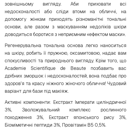
зовнішньому вигляду. Аби приховати всі
недосконалості або сліди втоми на обличчі, на
допомогу жінкам приходять різноманітні тональні
основи, але разом з маскуванням недоліків шкіри
доводиться боротися з неприємним «ефектом маски».
Регенерувальна тональна основа легко наноситься
на шкіру, робить її пружною, оксамитовою, надає вам
спокусливості та природнього вигляду. Крім того, що
Academie Scientifique de Beaute позбавить вас
дрібних зморшок і недосконалостей, вона подбає про
здоров'я та красу ніжного жіночого обличчя! Чудовий
варіант для бази під макіяж.
Активні компоненти:
Екстракт Імперати циліндричної
3%, Зволожувальний комплекс рослинного
походження 3%, Екстракт японського рису 3%,
Біоміметичні пептиди 3%, Провітамін B5 0,5%.