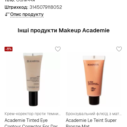
Штрихкод:
3145079118052
Опис продукту
Інші продукти Makeup Academie
-8%
Крем-коректор проти темних кіл навколо очей
Бронзувальний флюїд з матувальним ефектом
Academie Tinted Eye
Academie Le Teint Super
Contour Corrector For Dark
Bronze Mat