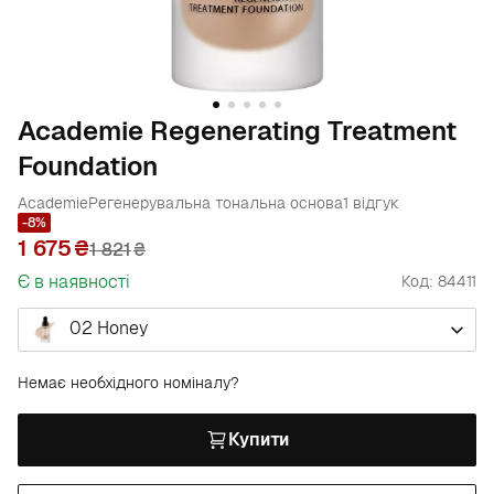
Academie Regenerating Treatment
Foundation
Academie
Регенерувальна тональна основа
1 відгук
-8%
1 675
1 821
₴
Є в наявності
Код: 84411
02 Honey
Немає необхідного номіналу?
Купити