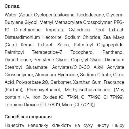
Склад
Water (Aqua), Cyclopentasiloxane, Isododecane, Glycerin,
Butylene Glycol, Methyl Methacrylate Crosspolymer, PEG-
10 Dimethicone, Imperata Cylindrica Root Extract,
Disteardimonium Hectorite, Sodium Chloride, Zea Mays
(Corn) Kernel Extract, Silica, Palmitoyl Oligopeptide,
Palmitoyl Tetrapeptide-7, Tocopherol, Panthenol,
Dimethicone, Pentylene Glycol, Caprylyl Glycol, Disodium
Stearoyl Glutamate, Acrylates/C10-30 Alkyl Acrylate
Crosspolymer, Aluminum Hydroxide, Sodium Citrate, Citric
Acid, Polysorbate 20, Carbomer, Xanthan Gum, Fragrance
(Parfum), Phenoxyethanol, Methylisothiazolinone [May
contain +/-: Iron Oxides (CI 77491, CI 77492, CI 77499),
Titanium Dioxide (CI 77891), Mica (CI 77019)]
Спосіб застосування
Нанесіть невелику кількість на суху чисту шкіру