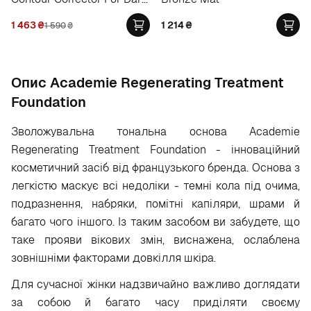
Circles
1 463
₴
1 214
₴
1 590
₴
Опис Academie Regenerating Treatment
Foundation
Зволожувальна тональна основа Academie
Regenerating Treatment Foundation - інноваційний
косметичний засіб від французького бренда. Основа з
легкістю маскує всі недоліки - темні кола під очима,
подразнення, набряки, помітні капіляри, шрами й
багато чого іншого. Із таким засобом ви забудете, що
таке прояви вікових змін, виснажена, ослаблена
зовнішніми факторами довкілля шкіра.
Для сучасної жінки надзвичайно важливо доглядати
за собою й багато часу приділяти своєму